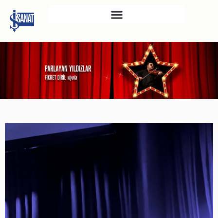
İŞ SANAT
SAHNE SANATLARI
TÜRKIYE İŞ BANKASI
RESIM HEYKEL MÜZESI
TÜRKIYE İŞ BANKASI
MÜZESI
İKTISADI BAĞIMSIZLIK
MÜZESI
ATATÜRK KÜTÜPHANESI
SANAT GALERILERI
KÜLTÜREL MIRASA
DESTEK