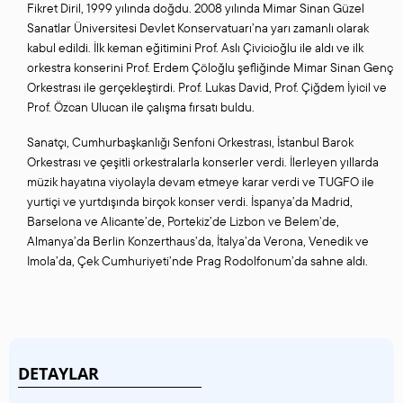
Fikret Diril, 1999 yılında doğdu. 2008 yılında Mimar Sinan Güzel
Sanatlar Üniversitesi Devlet Konservatuarı’na yarı zamanlı olarak
kabul edildi. İlk keman eğitimini Prof. Aslı Çivicioğlu ile aldı ve ilk
orkestra konserini Prof. Erdem Çöloğlu şefliğinde Mimar Sinan Genç
Orkestrası ile gerçekleştirdi. Prof. Lukas David, Prof. Çiğdem İyicil ve
Prof. Özcan Ulucan ile çalışma fırsatı buldu.
Sanatçı, Cumhurbaşkanlığı Senfoni Orkestrası, İstanbul Barok
Orkestrası ve çeşitli orkestralarla konserler verdi. İlerleyen yıllarda
müzik hayatına viyolayla devam etmeye karar verdi ve TUGFO ile
yurtiçi ve yurtdışında birçok konser verdi. İspanya’da Madrid,
Barselona ve Alicante’de, Portekiz’de Lizbon ve Belem’de,
Almanya’da Berlin Konzerthaus’da, İtalya’da Verona, Venedik ve
Imola’da, Çek Cumhuriyeti’nde Prag Rodolfonum’da sahne aldı.
DETAYLAR