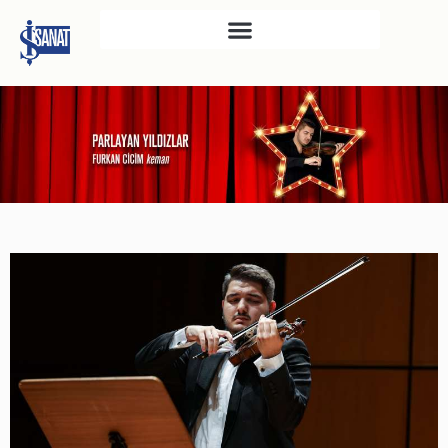
İŞ SANAT
SAHNE SANATLARI
TÜRKIYE İŞ BANKASI
RESIM HEYKEL MÜZESI
TÜRKIYE İŞ BANKASI
MÜZESI
İKTISADI BAĞIMSIZLIK
MÜZESI
ATATÜRK KÜTÜPHANESI
SANAT GALERILERI
KÜLTÜREL MIRASA
DESTEK