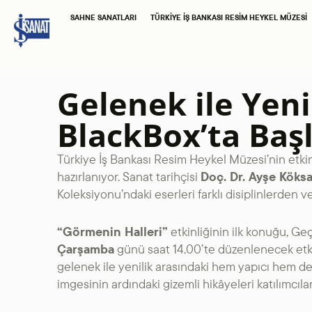
SAHNE SANATLARI
TÜRKIYE İŞ BANKASI RESIM HEYKEL MÜZESI
Gelenek ile Yeni
BlackBox’ta Başl
Türkiye İş Bankası Resim Heykel Müzesi’nin etkin
hazırlanıyor. Sanat tarihçisi
Doç. Dr. Ayşe Köksa
Koleksiyonu’ndaki eserleri farklı disiplinlerden 
“Görmenin Halleri”
etkinliğinin ilk konuğu, G
Çarşamba
günü saat 14.00’te düzenlenecek etki
gelenek ile yenilik arasındaki hem yapıcı hem de 
imgesinin ardındaki gizemli hikâyeleri katılımcıla