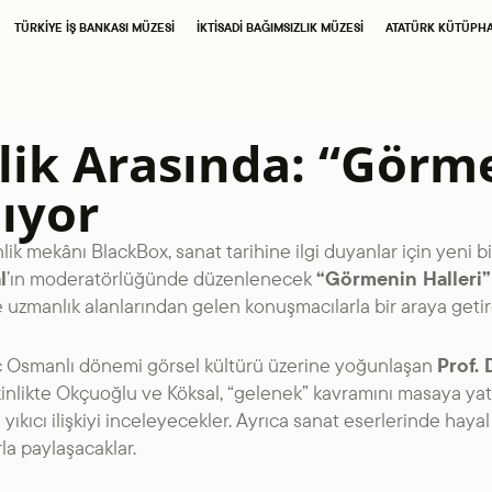
SAHNE SANATLARI
TÜRKIYE İŞ BANKASI MÜZESI
İKTISADI BAĞIMSIZLIK MÜZESI
ATATÜRK KÜTÜPH
TÜRKIYE İŞ BANKASI
İŞ SANAT
RESIM HEYKEL MÜZESI
lik Arasında: “Görme
TÜRKIYE İŞ BANKASI
ıyor
MÜZESI
lik mekânı BlackBox, sanat tarihine ilgi duyanlar için yeni 
l
’ın moderatörlüğünde düzenlenecek
“Görmenin Halleri”
İKTISADI BAĞIMSIZLIK
ve uzmanlık alanlarından gelen konuşmacılarla bir araya geti
MÜZESI
eç Osmanlı dönemi görsel kültürü üzerine yoğunlaşan
Prof.
nlikte Okçuoğlu ve Köksal, “gelenek” kavramını masaya yatı
ATATÜRK
yıkıcı ilişkiyi inceleyecekler. Ayrıca sanat eserlerinde hayal
rla paylaşacaklar.
KÜTÜPHANESI