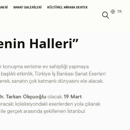
ANESI
SANAT GALERILERI
KÜLTÜREL MIRASA DESTEK
TR
nin Halleri”
bir konuşma serisine ev sahipliği yapmaya
başlıklı etkinlik, Türkiye İş Bankası Sanat Eserleri
rerek, sanatın çok katmanlı dünyasını ele alacak.
 Dr. Tarkan Okçuoğlu
olacak.
19 Mart
racak; koleksiyondaki eserlerden yola çıkarak
 ile gerçek arasında şekillenen İstanbul