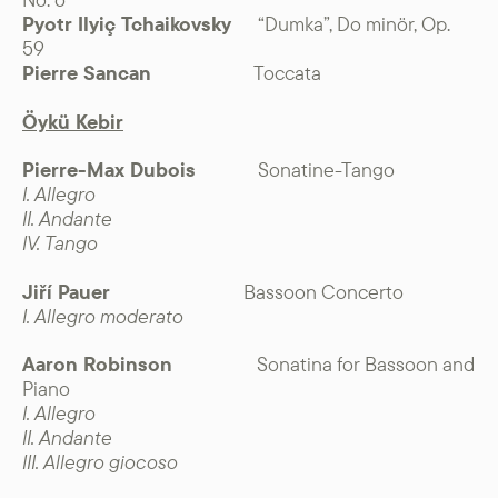
Pyotr Ilyiç Tchaikovsky
“Dumka”, Do minör, Op.
59
Pierre Sancan
Toccata
Öykü Kebir
Pierre-Max Dubois
Sonatine-Tango
I. Allegro
II. Andante
IV. Tango
Jiří Pauer
Bassoon Concerto
I. Allegro moderato
Aaron Robinson
Sonatina for Bassoon and
Piano
I. Allegro
II. Andante
III. Allegro giocoso