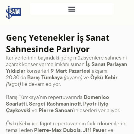
İŞ SANAT
Genç Yetenekler İş Sanat
SAHNE SANATLARI
Sahnesinde Parlıyor
TÜRKIYE İŞ BANKASI
Kariyerlerinin başındaki genç müzisyenlere sahnesini
RESIM HEYKEL MÜZESI
açarak konser verme imkânı sunan
İş Sanat
Parlayan
TÜRKIYE İŞ BANKASI
Yıldızlar
konserleri
9 Mart Pazartesi
akşamı
MÜZESI
20.30’da
Barış Tümkaya
(piyano)
ve
Öykü Kebir
(fagot)
ile devam ediyor.
İKTISADI BAĞIMSIZLIK
MÜZESI
Barış Tümkaya’nın repertuvarında
Domenico
Scarlatti
,
Sergei Rachmaninoff
,
Pyotr İlyiç
ATATÜRK KÜTÜPHANESI
Çaykovski
ve
Pierre Sancan
’ın eserleri yer alıyor.
SANAT GALERILERI
KÜLTÜREL MIRASA
Öykü Kebir ise fagot repertuvarının farklı dönemlerini
temsil eden
Pierre-Max Dubois
,
Jiří Pauer
ve
DESTEK