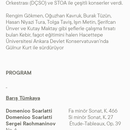
Orkestrası (DÇSO) ve STOA ile çeşitli konserler verdi.
Rengim Gökmen, Oğuzhan Kavruk, Burak Tüzün,
Hasan Niyazi Tura, Tolga Taviş, Işın Metin, Şerifcan
Ünver ve Kutay Maktay gibi şeflerle çalışma fırsatı
bulan Kebir, fagot eğitimini halen Hacettepe
Üniversitesi Ankara Devlet Konservatuvarı’nda
Gülnur Kurt ile sürdürüyor
PROGRAM
Barış Tümkaya
Domenico Scarlatti
Fa minör Sonat, K. 466
Domenico Scarlatti
Si minör Sonat, K. 27
Sergei Rachmaninov
Étude-Tableaux, Op. 39
No. 6