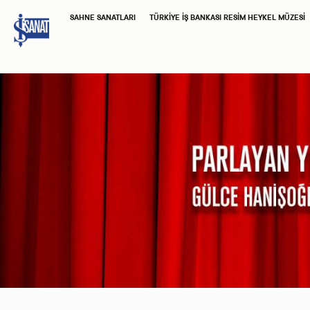
SAHNE SANATLARI
TÜRKIYE İŞ BANKASI RESIM HEYKEL MÜZESI