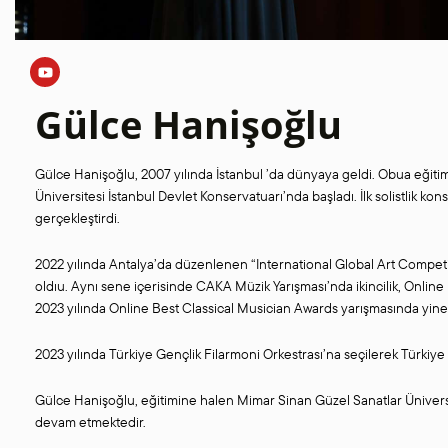
Gülce Hanişoğlu
Gülce Hanişoğlu, 2007 yılında İstanbul ’da dünyaya geldi. Obua eğiti
Üniversitesi İstanbul Devlet Konservatuarı’nda başladı. İlk solistlik k
gerçekleştirdi.
2022 yılında Antalya’da düzenlenen “International Global Art Competit
oldıu. Aynı sene içerisinde CAKA Müzik Yarışması’nda ikincilik, Online
2023 yılında Online Best Classical Musician Awards yarışmasında yine 
2023 yılında Türkiye Gençlik Filarmoni Orkestrası’na seçilerek Türkiye v
Gülce Hanişoğlu, eğitimine halen Mimar Sinan Güzel Sanatlar Ünivers
devam etmektedir.