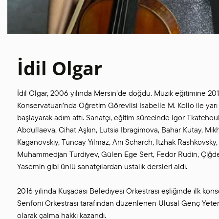
İdil Olgar
İdil Olgar, 2006 yılında Mersin’de doğdu. Müzik eğitimine 201
Konservatuarı’nda Öğretim Görevlisi Isabelle M. Kollo ile yar
başlayarak adım attı. Sanatçı, eğitim sürecinde Igor Tkatcho
Abdullaeva, Cihat Aşkın, Lutsia Ibragimova, Bahar Kutay, Mikh
Kaganovskiy, Tuncay Yılmaz, Ani Scharch, Itzhak Rashkovsky
Muhammedjan Turdiyev, Gülen Ege Sert, Fedor Rudin, Çiğde
Yasemin gibi ünlü sanatçılardan ustalık dersleri aldı.
2016 yılında Kuşadası Belediyesi Orkestrası eşliğinde ilk konser
Senfoni Orkestrası tarafından düzenlenen Ulusal Genç Yetene
olarak çalma hakkı kazandı.