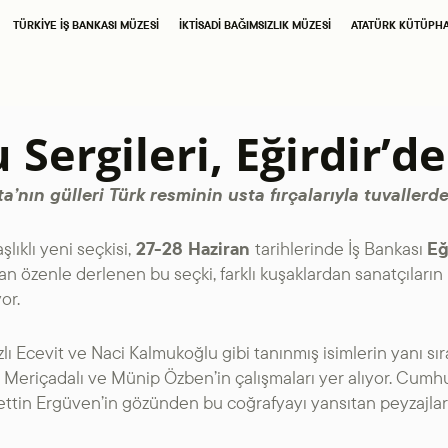
SAHNE SANATLARI
TÜRKIYE İŞ BANKASI MÜZESI
İKTISADI BAĞIMSIZLIK MÜZESI
ATATÜRK KÜTÜPH
TÜRKIYE İŞ BANKASI
İŞ SANAT
RESIM HEYKEL MÜZESI
Sergileri, Eğirdir’de
TÜRKIYE İŞ BANKASI
ta’nın gülleri Türk resminin usta fırçalarıyla tuvaller
MÜZESI
şlıklı yeni seçkisi,
27-28 Haziran
tarihlerinde İş Bankası
Eğ
an özenle derlenen bu seçki, farklı kuşaklardan sanatçıların
İKTISADI BAĞIMSIZLIK
or.
MÜZESI
zlı Ecevit ve Naci Kalmukoğlu gibi tanınmış isimlerin yanı sı
ATATÜRK
 Meriçadalı ve Münip Özben’in çalışmaları yer alıyor. Cum
tin Ergüven’in gözünden bu coğrafyayı yansıtan peyzajlar 
KÜTÜPHANESI