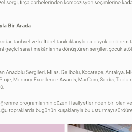
el sergi, fırça darbelerinden kompozisyon seçimlerine kad
SANAT GALERILERI
KÜLTÜREL MIRASA
yla Bir Arada
DESTEK
u kadar, tarihsel ve kültürel tanıklıklarıyla da büyük bir öne
erini geçici sanat mekânlarına dönüştüren sergiler, çocuk atöl
 Anadolu Sergileri, Milas, Gelibolu, Kocatepe, Antakya, Mid
. Proje, Mercury Excellence Awards, MarCom, Sardis, Toplu
ü.
öğrenme programlarının düzenli faaliyetlerinden biri olan ve
ğduğu topraklarda bugünün kuşaklarıyla buluşturmayı sürdür