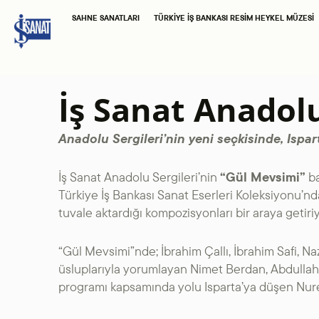
SAHNE SANATLARI
TÜRKIYE İŞ BANKASI RESIM HEYKEL MÜZESI
İş Sanat Anadolu 
Anadolu Sergileri’nin yeni seçkisinde, Ispar
İş Sanat Anadolu Sergileri’nin
“Gül Mevsimi”
ba
Türkiye İş Bankası Sanat Eserleri Koleksiyonu’nd
tuvale aktardığı kompozisyonları bir araya getiriy
“Gül Mevsimi”nde; İbrahim Çallı, İbrahim Safi, Na
üsluplarıyla yorumlayan Nimet Berdan, Abdullah
programı kapsamında yolu Isparta’ya düşen Nuret