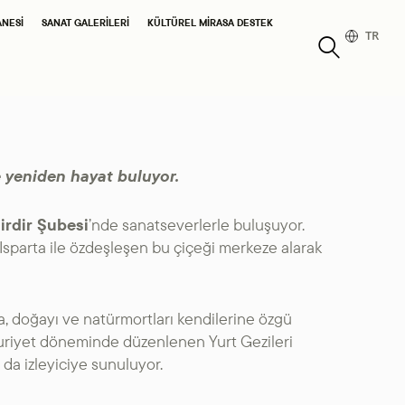
ANESI
SANAT GALERILERI
KÜLTÜREL MIRASA DESTEK
TR
de yeniden hayat buluyor.
irdir Şubesi
’nde sanatseverlerle buluşuyor.
 Isparta ile özdeşleşen bu çiçeği merkeze alarak
ra, doğayı ve natürmortları kendilerine özgü
huriyet döneminde düzenlenen Yurt Gezileri
da izleyiciye sunuluyor.