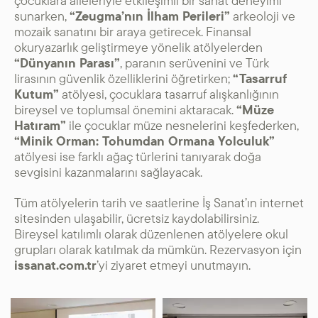
çocuklara aileleriyle etkileşimli bir sanat deneyimi
sunarken,
“Zeugma’nın İlham Perileri”
arkeoloji ve
mozaik sanatını bir araya getirecek. Finansal
okuryazarlık geliştirmeye yönelik atölyelerden
“Dünyanın Parası”
, paranın serüvenini ve Türk
lirasının güvenlik özelliklerini öğretirken;
“Tasarruf
Kutum”
atölyesi, çocuklara tasarruf alışkanlığının
bireysel ve toplumsal önemini aktaracak.
“Müze
Hatıram”
ile çocuklar müze nesnelerini keşfederken,
“Minik Orman: Tohumdan Ormana Yolculuk”
atölyesi ise farklı ağaç türlerini tanıyarak doğa
sevgisini kazanmalarını sağlayacak.
Tüm atölyelerin tarih ve saatlerine İş Sanat’ın internet
sitesinden ulaşabilir, ücretsiz kaydolabilirsiniz.
Bireysel katılımlı olarak düzenlenen atölyelere okul
grupları olarak katılmak da mümkün. Rezervasyon için
issanat.com.tr
’yi ziyaret etmeyi unutmayın.