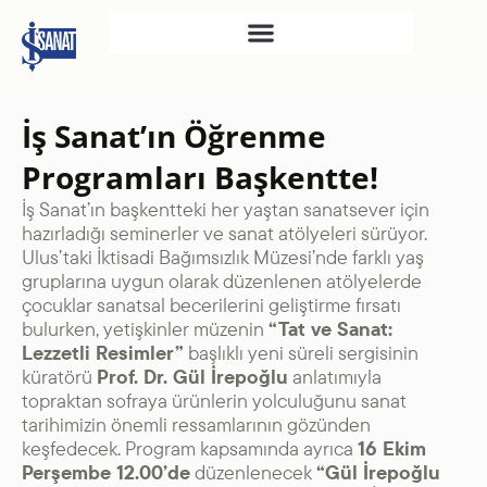
İŞ SANAT
İş Sanat’ın Öğrenme
SAHNE SANATLARI
Programları Başkentte!
TÜRKIYE İŞ BANKASI
İş Sanat’ın başkentteki her yaştan sanatsever için
RESIM HEYKEL MÜZESI
hazırladığı seminerler ve sanat atölyeleri sürüyor.
TÜRKIYE İŞ BANKASI
Ulus’taki İktisadi Bağımsızlık Müzesi’nde farklı yaş
MÜZESI
gruplarına uygun olarak düzenlenen atölyelerde
çocuklar sanatsal becerilerini geliştirme fırsatı
İKTISADI BAĞIMSIZLIK
bulurken, yetişkinler müzenin
“Tat ve Sanat:
MÜZESI
Lezzetli Resimler”
başlıklı yeni süreli sergisinin
küratörü
Prof. Dr. Gül İrepoğlu
anlatımıyla
ATATÜRK KÜTÜPHANESI
topraktan sofraya ürünlerin yolculuğunu sanat
SANAT GALERILERI
tarihimizin önemli ressamlarının gözünden
KÜLTÜREL MIRASA
keşfedecek. Program kapsamında ayrıca
16 Ekim
Perşembe 12.00’de
düzenlenecek
“Gül İrepoğlu
DESTEK