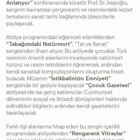
Anlatıyor”
konferansında küratör Prof. Dr. İrepoğlu,
serginin kavramsal çerçevesini ve resimlerdeki lezzet
temalarını sanat tarihi bağlamında izleyicilerle
paylaşacak.
Atölye programındaki eğlenceli etkinliklerden
“Tabağımdaki Natürmort”
, “Tat ve Sanat”
sergisinden ilham alıyor. Bu atölyede çocuklar Türk
resminin önemli eserlerini inceleyerek natürmort
türünü ve resim tekniklerini öğrenecek, ardından
kendi sanatsal kompozisyonlarını oluşturma fırsatı
bulacak. Müzenin
“İstikbalinizin Emniyeti”
sergisinde bir geziyle başlayacak
“Çocuk Gazetesi”
atölyesinde ise genç katılımcılar Cumhuriyet
döneminin sosyal ve iktisadi dönüşümleri hakkında
edindikleri bilgilerin ardından kendi gazetelerini
tasarlayacak.
Farklı ilgi alanlarına hitap eden bu zengin içerikli
programdaki atölyelerden
“Rengarenk Vitraylar”