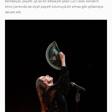
bembeyaz, payetli, ışıl ışıl bir elbiseyle çıkan Luz Casal, konserin
ikinci yarısında ise siyah payetli tulumuyla bir elmas gibi ışıldamaya
devam etti.