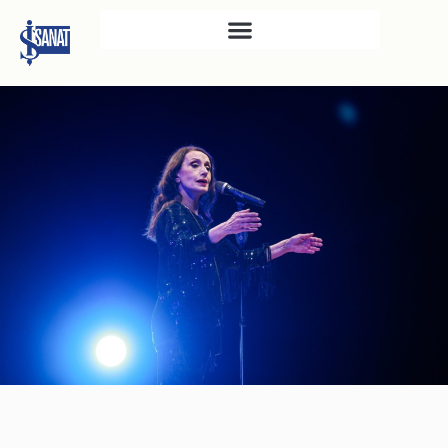
İŞ SANAT
SAHNE SANATLARI
TÜRKIYE İŞ BANKASI
RESIM HEYKEL MÜZESI
TÜRKIYE İŞ BANKASI
MÜZESI
İKTISADI BAĞIMSIZLIK
MÜZESI
ATATÜRK KÜTÜPHANESI
SANAT GALERILERI
KÜLTÜREL MIRASA
DESTEK