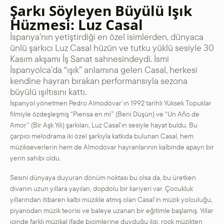
Şarkı Söyleyen Büyülü Işık
Hüzmesi: Luz Casal
İspanya’nın yetiştirdiği en özel isimlerden, dünyaca
ünlü şarkıcı Luz Casal hüzün ve tutku yüklü sesiyle 30
Kasım akşamı İş Sanat sahnesindeydi. İsmi
İspanyolca’da “ışık” anlamına gelen Casal, herkesi
kendine hayran bırakan performansıyla sezona
büyülü ışıltısını kattı.
İspanyol yönetmen Pedro Almodóvar’ın 1992 tarihli Yüksek Topuklar
filmiyle özdeşleşmiş “Piensa en mí” (Beni Düşün) ve “Un Año de
Amor” (Bir Aşk Yılı) şarkıları, Luz Casal’ın sesiyle hayat buldu. Bu
çarpıcı melodrama iki özel şarkıyla katkıda bulunan Casal, hem
müzikseverlerin hem de Almodovar hayranlarının kalbinde apayrı bir
yerin sahibi oldu.
Sesini dünyaya duyuran dönüm noktası bu olsa da, bu üretken
divanın uzun yıllara yayılan, dopdolu bir kariyeri var. Çocukluk
yıllarından itibaren kalbi müzikle atmış olan Casal’in müzik yolculuğu,
piyanodan müzik teorisi ve baleye uzanan bir eğitimle başlamış. Yıllar
içinde farklı müzikal ifade biçimlerine duyduğu ilgi, rock müzikten