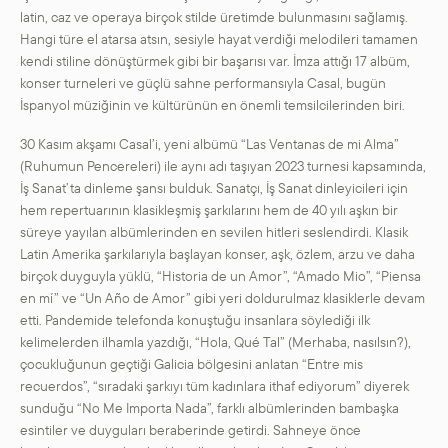
latin, caz ve operaya birçok stilde üretimde bulunmasını sağlamış.
Hangi türe el atarsa atsın, sesiyle hayat verdiği melodileri tamamen
kendi stiline dönüştürmek gibi bir başarısı var. İmza attığı 17 albüm,
konser turneleri ve güçlü sahne performansıyla Casal, bugün
İspanyol müziğinin ve kültürünün en önemli temsilcilerinden biri.
30 Kasım akşamı Casal’i, yeni albümü “Las Ventanas de mi Alma”
(Ruhumun Pencereleri) ile aynı adı taşıyan 2023 turnesi kapsamında,
İş Sanat’ta dinleme şansı bulduk. Sanatçı, İş Sanat dinleyicileri için
hem repertuarının klasikleşmiş şarkılarını hem de 40 yılı aşkın bir
süreye yayılan albümlerinden en sevilen hitleri seslendirdi. Klasik
Latin Amerika şarkılarıyla başlayan konser, aşk, özlem, arzu ve daha
birçok duyguyla yüklü, “Historia de un Amor”, “Amado Mio”, “Piensa
en mí” ve “Un Año de Amor” gibi yeri doldurulmaz klasiklerle devam
etti. Pandemide telefonda konuştuğu insanlara söylediği ilk
kelimelerden ilhamla yazdığı, “Hola, Qué Tal” (Merhaba, nasılsın?),
çocukluğunun geçtiği Galicia bölgesini anlatan “Entre mis
recuerdos”, “sıradaki şarkıyı tüm kadınlara ithaf ediyorum” diyerek
sunduğu “No Me Importa Nada”, farklı albümlerinden bambaşka
esintiler ve duyguları beraberinde getirdi. Sahneye önce