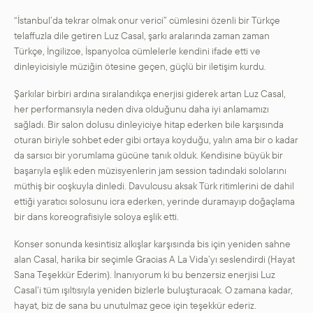
“İstanbul’da tekrar olmak onur verici” cümlesini özenli bir Türkçe
telaffuzla dile getiren Luz Casal, şarkı aralarında zaman zaman
Türkçe, İngilizce, İspanyolca cümlelerle kendini ifade etti ve
dinleyicisiyle müziğin ötesine geçen, güçlü bir iletişim kurdu.
Şarkılar birbiri ardına sıralandıkça enerjisi giderek artan Luz Casal,
her performansıyla neden diva olduğunu daha iyi anlamamızı
sağladı. Bir salon dolusu dinleyiciye hitap ederken bile karşısında
oturan biriyle sohbet eder gibi ortaya koyduğu, yalın ama bir o kadar
da sarsıcı bir yorumlama gücüne tanık olduk. Kendisine büyük bir
başarıyla eşlik eden müzisyenlerin jam session tadındaki sololarını
müthiş bir coşkuyla dinledi. Davulcusu aksak Türk ritimlerini de dahil
ettiği yaratıcı solosunu icra ederken, yerinde duramayıp doğaçlama
bir dans koreografisiyle soloya eşlik etti.
Konser sonunda kesintisiz alkışlar karşısında bis için yeniden sahne
alan Casal, harika bir seçimle Gracias A La Vida’yı seslendirdi (Hayat
Sana Teşekkür Ederim). İnanıyorum ki bu benzersiz enerjisi Luz
Casal’i tüm ışıltısıyla yeniden bizlerle buluşturacak. O zamana kadar,
hayat, biz de sana bu unutulmaz gece için teşekkür ederiz.