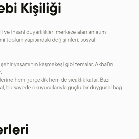
bi Kişiliği
SANAT GALERILERI
KÜLTÜREL MIRASA
 ve insani duyarlılıkları merkeze alan anlatım
mi toplum yapısındaki değişimleri, sosyal
DESTEK
i ve şehir yaşamının keşmekeşi gibi temalar, Akbal’ın
.
erine hem gerçeklik hem de sıcaklık katar. Bazı
bal, bu sayede okuyucularıyla güçlü bir duygusal bağ
rleri