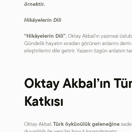
örnektir.
Hikâyelerin Dili
“Hikâyelerin Dili”
, Oktay Akbal’ın yazınsal üslub
Gündelik hayatın sıradan görünen anlarını derin bi
eleştirilerini dile getirir. Yazarın özgün anlatım t
Oktay Akbal’ın Tü
Katkısı
Oktay Akbal,
Türk öykücülük geleneğine
sade 
duyarlılığı ile yeni bir boyut kazandırmıştır.