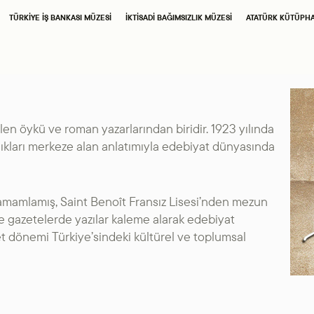
SAHNE SANATLARI
TÜRKIYE İŞ BANKASI MÜZESI
İKTISADI BAĞIMSIZLIK MÜZESI
ATATÜRK KÜTÜPH
TÜRKIYE İŞ BANKASI
İŞ SANAT
RESIM HEYKEL MÜZESI
TÜRKIYE İŞ BANKASI
en öykü ve roman yazarlarından biridir. 1923 yılında
ılıkları merkeze alan anlatımıyla edebiyat dünyasında
MÜZESI
İKTISADI BAĞIMSIZLIK
 tamamlamış, Saint Benoît Fransız Lisesi’nden mezun
ve gazetelerde yazılar kaleme alarak edebiyat
MÜZESI
t dönemi Türkiye’sindeki kültürel ve toplumsal
ATATÜRK
KÜTÜPHANESI