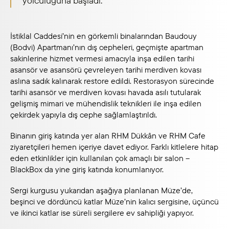
yolculuğuna başladı.
İstiklal Caddesi’nin en görkemli binalarından Baudouy
(Bodvi) Apartmanı’nın dış cepheleri, geçmişte apartman
sakinlerine hizmet vermesi amacıyla inşa edilen tarihi
asansör ve asansörü çevreleyen tarihi merdiven kovası
aslına sadık kalınarak restore edildi. Restorasyon sürecinde
tarihi asansör ve merdiven kovası havada asılı tutularak
gelişmiş mimari ve mühendislik teknikleri ile inşa edilen
çekirdek yapıyla dış cephe sağlamlaştırıldı.
Binanın giriş katında yer alan RHM Dükkân ve RHM Cafe
ziyaretçileri hemen içeriye davet ediyor. Farklı kitlelere hitap
eden etkinlikler için kullanılan çok amaçlı bir salon –
BlackBox da yine giriş katında konumlanıyor.
Sergi kurgusu yukarıdan aşağıya planlanan Müze’de,
beşinci ve dördüncü katlar Müze’nin kalıcı sergisine, üçüncü
ve ikinci katlar ise süreli sergilere ev sahipliği yapıyor.