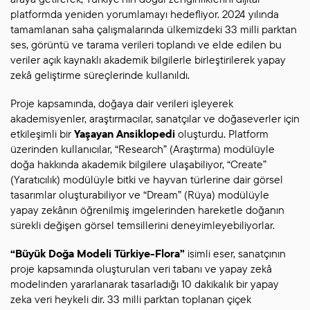
platformda yeniden yorumlamayı hedefliyor. 2024 yılında
tamamlanan saha çalışmalarında ülkemizdeki 33 milli parktan
ses, görüntü ve tarama verileri toplandı ve elde edilen bu
veriler açık kaynaklı akademik bilgilerle birleştirilerek yapay
zekâ geliştirme süreçlerinde kullanıldı.
Proje kapsamında, doğaya dair verileri işleyerek
akademisyenler, araştırmacılar, sanatçılar ve doğaseverler için
etkileşimli bir
Yaşayan Ansiklopedi
oluşturdu. Platform
üzerinden kullanıcılar, “Research” (Araştırma) modülüyle
doğa hakkında akademik bilgilere ulaşabiliyor, “Create”
(Yaratıcılık) modülüyle bitki ve hayvan türlerine dair görsel
tasarımlar oluşturabiliyor ve “Dream” (Rüya) modülüyle
yapay zekânın öğrenilmiş imgelerinden hareketle doğanın
sürekli değişen görsel temsillerini deneyimleyebiliyorlar.
“Büyük Doğa Modeli Türkiye-Flora”
isimli eser, sanatçının
proje kapsamında oluşturulan veri tabanı ve yapay zekâ
modelinden yararlanarak tasarladığı 10 dakikalık bir yapay
zeka veri heykeli dir. 33 milli parktan toplanan çiçek