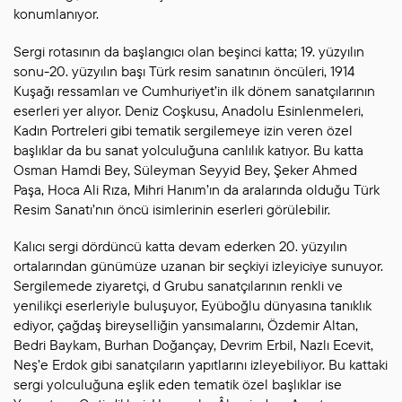
konumlanıyor.
Sergi rotasının da başlangıcı olan beşinci katta; 19. yüzyılın
sonu-20. yüzyılın başı Türk resim sanatının öncüleri, 1914
Kuşağı ressamları ve Cumhuriyet’in ilk dönem sanatçılarının
eserleri yer alıyor. Deniz Coşkusu, Anadolu Esinlenmeleri,
Kadın Portreleri gibi tematik sergilemeye izin veren özel
başlıklar da bu sanat yolculuğuna canlılık katıyor. Bu katta
Osman Hamdi Bey, Süleyman Seyyid Bey, Şeker Ahmed
Paşa, Hoca Ali Rıza, Mihri Hanım’ın da aralarında olduğu Türk
Resim Sanatı’nın öncü isimlerinin eserleri görülebilir.
Kalıcı sergi dördüncü katta devam ederken 20. yüzyılın
ortalarından günümüze uzanan bir seçkiyi izleyiciye sunuyor.
Sergilemede ziyaretçi, d Grubu sanatçılarının renkli ve
yenilikçi eserleriyle buluşuyor, Eyüboğlu dünyasına tanıklık
ediyor, çağdaş bireyselliğin yansımalarını, Özdemir Altan,
Bedri Baykam, Burhan Doğançay, Devrim Erbil, Nazlı Ecevit,
Neş’e Erdok gibi sanatçıların yapıtlarını izleyebiliyor. Bu kattaki
sergi yolculuğuna eşlik eden tematik özel başlıklar ise