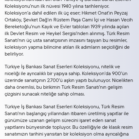
Koleksiyonu’nun ilk nüvesi 1940 yılına tarihleniyor.
Koleksiyon’a dahil edilen ilk üç eser; Hikmet Onat’ın Peyzaj
Ortaköy, Şevket Dağ’ın Rüstem Paşa Cami İçi ve Hasan Vecih
Bereketoğlu’nun Kayık ve Evler tabloları 1939 yılında açılan
ilk Devlet Resim ve Heykel Sergisi’nden alınmış. Türk Resim
Sanatı’nın üç usta sanatçısının imzasını taşıyan bu resimler,
koleksiyon yapma bilincine atılan ilk adımların seçiciliğini de
belirliyor.
Türkiye İş Bankası Sanat Eserleri Koleksiyonu, nitelik ve
niceliği ile ayrıcalıklı bir yapıya sahip. Koleksiyon’da 900’ün
üzerinde sanatçının 2.700’ü aşkın yapıtı bulunuyor. Nicelikten
daha önemlisi, bu birikimin Türk Resim Sanatı’nın gelişim
çizgisini sunacak niteliğe sahip olması.
Türkiye İş Bankası Sanat Eserleri Koleksiyonu, Türk Resim
Sanatı’nın başlangıç yıllarından itibaren üretilmiş yapıtlar ile
günümüze uzanan gelişim sürecini işaret eden sanat
yapıtlarını bünyesinde topluyor. Bu özelliğiyle de klasik resim
sanatımızın tarihini yansıtan bir koleksiyon olma ayrıcalığına