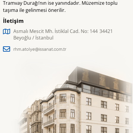
kabulü
kin
Tramvay Durağı’nın ise yanındadır. Müzemize toplu
Ziy
sona erer.
ar
taşıma ile gelinmesi önerilir.
etç
Müzemiz 1
ile
İletişim
Ocak, 1 Mayıs,
r
Ramazan ve
Asmalı Mescit Mh. İstiklal Cad. No: 144 34421
Ul
Kurban
Beyoğlu / İstanbul
usl
bayramlarının
ar
ilk günü ile
ar
rhm.atolye@issanat.com.tr
ası
Pazartesi
Öğ
günleri
re
nci
kapalıdır.
ve
65
Ya
ş
Üs
tü