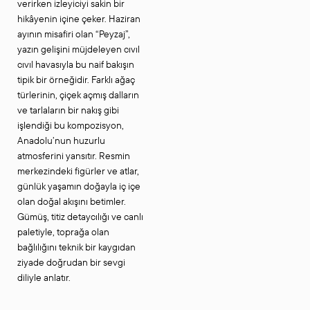
verirken izleyiciyi sakin bir
hikâyenin içine çeker. Haziran
ayının misafiri olan “Peyzaj”,
yazın gelişini müjdeleyen cıvıl
cıvıl havasıyla bu naif bakışın
tipik bir örneğidir. Farklı ağaç
türlerinin, çiçek açmış dalların
ve tarlaların bir nakış gibi
işlendiği bu kompozisyon,
Anadolu’nun huzurlu
atmosferini yansıtır. Resmin
merkezindeki figürler ve atlar,
günlük yaşamın doğayla iç içe
olan doğal akışını betimler.
Gümüş, titiz detaycılığı ve canlı
paletiyle, toprağa olan
bağlılığını teknik bir kaygıdan
ziyade doğrudan bir sevgi
diliyle anlatır.