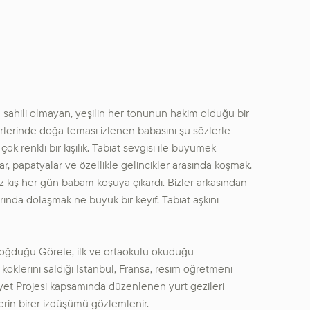
e sahili olmayan, yeşilin her tonunun hakim olduğu bir
rlerinde doğa teması izlenen babasını şu sözlerle
k renkli bir kişilik. Tabiat sevgisi ile büyümek
r, papatyalar ve özellikle gelincikler arasında koşmak.
az kış her gün babam koşuya çıkardı. Bizler arkasından
rında dolaşmak ne büyük bir keyif. Tabiat aşkını
doğduğu Görele, ilk ve ortaokulu okuduğu
klerini saldığı İstanbul, Fransa, resim öğretmeni
yet Projesi kapsamında düzenlenen yurt gezileri
lerin birer izdüşümü gözlemlenir.