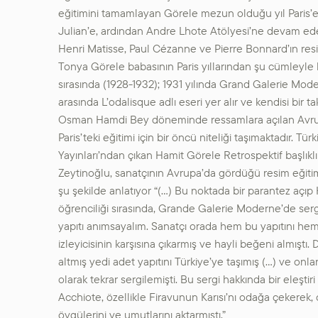
eğitimini tamamlayan Görele mezun olduğu yıl Paris’
Julian’e, ardından Andre Lhote Atölyesi’ne devam ede
Henri Matisse, Paul Cézanne ve Pierre Bonnard’ın resimle
Tonya Görele babasının Paris yıllarından şu cümleyle b
sırasında (1928-1932); 1931 yılında Grand Galerie Mod
arasında L’odalisque adlı eseri yer alır ve kendisi bir ta
Osman Hamdi Bey döneminde ressamlara açılan Avrup
Paris’teki eğitimi için bir öncü niteliği taşımaktadır. Tür
Yayınları’ndan çıkan Hamit Görele Retrospektif başlıkl
Zeytinoğlu, sanatçının Avrupa’da gördüğü resim eğiti
şu şekilde anlatıyor “(…) Bu noktada bir parantez açıp 
öğrenciliği sırasında, Grande Galerie Moderne’de sergi
yapıtı anımsayalım. Sanatçı orada hem bu yapıtını hem 
izleyicisinin karşısına çıkarmış ve hayli beğeni almıştı
altmış yedi adet yapıtını Türkiye’ye taşımış (…) ve onla
olarak tekrar sergilemişti. Bu sergi hakkında bir eleşt
Acchiote, özellikle Firavunun Karısı’nı odağa çekerek,
övgülerini ve umutlarını aktarmıştı.”