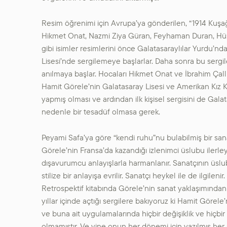
Resim öğrenimi için Avrupa’ya gönderilen, “1914 Kuşağı
Hikmet Onat, Nazmi Ziya Güran, Feyhaman Duran, Hüse
gibi isimler resimlerini önce Galatasaraylılar Yurdu’n
Lisesi’nde sergilemeye başlarlar. Daha sonra bu sergil
anılmaya başlar. Hocaları Hikmet Onat ve İbrahim Çallı
Hamit Görele’nin Galatasaray Lisesi ve Amerikan Kız K
yapmış olması ve ardından ilk kişisel sergisini de Gal
nedenle bir tesadüf olmasa gerek.
Peyami Safa’ya göre “kendi ruhu”nu bulabilmiş bir san
Görele’nin Fransa’da kazandığı izlenimci üslubu ilerleye
dışavurumcu anlayışlarla harmanlanır. Sanatçının üslubu
stilize bir anlayışa evrilir. Sanatçı heykel ile de ilgil
Retrospektif kitabında Görele’nin sanat yaklaşımından
yıllar içinde açtığı sergilere bakıyoruz ki Hamit Görele
ve buna ait uygulamalarında hiçbir değişiklik ve hiçbir
olmamıştır. Ve yine onun her dönemi için yazılmış her s