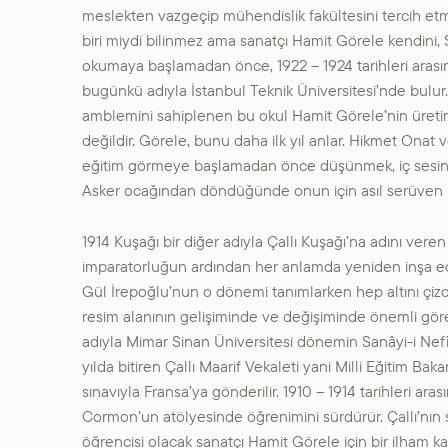
meslekten vazgeçip mühendislik fakültesini tercih e
biri miydi bilinmez ama sanatçı Hamit Görele kendini,
okumaya başlamadan önce, 1922 – 1924 tarihleri aras
bugünkü adıyla İstanbul Teknik Üniversitesi’nde bulur.
amblemini sahiplenen bu okul Hamit Görele’nin üretim
değildir. Görele, bunu daha ilk yıl anlar. Hikmet Onat 
eğitim görmeye başlamadan önce düşünmek, iç sesini 
Asker ocağından döndüğünde onun için asıl serüven b
1914 Kuşağı bir diğer adıyla Çallı Kuşağı’na adını veren İ
imparatorluğun ardından her anlamda yeniden inşa edi
Gül İrepoğlu’nun o dönemi tanımlarken hep altını çiz
resim alanının gelişiminde ve değişiminde önemli gör
adıyla Mimar Sinan Üniversitesi dönemin Sanâyi-i Nefîs
yılda bitiren Çallı Maarif Vekaleti yani Milli Eğitim Bak
sınavıyla Fransa’ya gönderilir. 1910 – 1914 tarihleri ara
Cormon’un atölyesinde öğrenimini sürdürür. Çallı’nın 
öğrencisi olacak sanatçı Hamit Görele için bir ilham ka