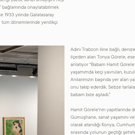
at” bağlamında onaylatabilmek
ele 1933 yılında Galatasaray
ın tüm dönemlerinde yenilikçi
Adını Trabzon iline bağlı, deniz
ilçeden alan Tonya Görele, ese
anlatıyor “Babam Hamit Görele ço
yaşamımda keçi yavruları, kuzula
Anılarımızın başında yer alan y
onu takip ederdik. Sebze tarlala
babam bize aşıladı.”
Hamit Görele’nin yapıtlarında 
Gümüşhane, sanat yaşamını ve kö
olarak atandığı Konya, Cumhuri
sırasında yolunun geçtiği şehir