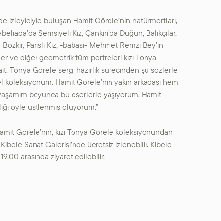
de izleyiciyle buluşan Hamit Görele’nin natürmortları,
ybeliada’da Şemsiyeli Kız, Çankırı’da Düğün, Balıkçılar,
Bozkır, Parisli Kız, -babası- Mehmet Remzi Bey’in
rler ve diğer geometrik tüm portreleri kızı Tonya
it. Tonya Görele sergi hazırlık sürecinden şu sözlerle
l koleksiyonum. Hamit Görele’nin yakın arkadaşı hem
e yaşamım boyunca bu eserlerle yaşıyorum. Hamit
liği öyle üstlenmiş oluyorum.”
Hamit Görele’nin, kızı Tonya Görele koleksiyonundan
Kibele Sanat Galerisi’nde ücretsiz izlenebilir. Kibele
9.00 arasında ziyaret edilebilir.