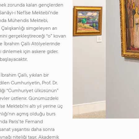
tmek zorunda kalan gençlerden
 Sanâyi-i Nefîse Mektebi’nde
ında Mühendis Mektebi,
 Çalışkanlığı simgeleyen arı
ini gerçekleştireceği “o” kovan
ve İbrahim Çallı Atölyelerinde
dinlemek için askere gider.
aşlayacaktır.
brahim Çallı, yıkılan bir
len Cumhuriyetin, Prof. Dr.
diği “Cumhuriyet ülküsünün”
evler üstlenir. Günümüzdeki
e Mektebi’ni altı yıl yerine üç
anlığı’nın açmış olduğu burs
sında Paris’te Fernand
sanat yaşantısı daha sonra
ynağı niteliği taşır. Akademik