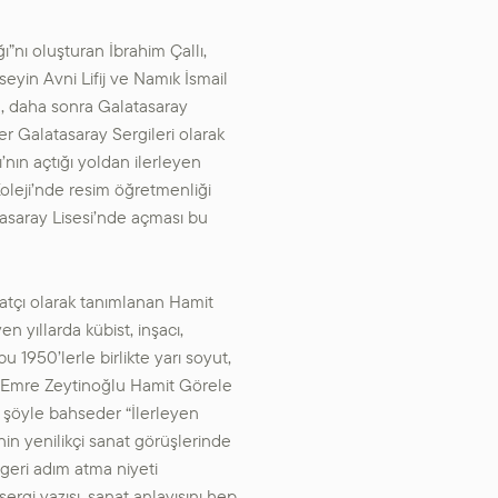
”nı oluşturan İbrahim Çallı,
yin Avni Lifij ve Namık İsmail
da, daha sonra Galatasaray
er Galatasaray Sergileri olarak
’nın açtığı yoldan ilerleyen
oleji’nde resim öğretmenliği
atasaray Lisesi’nde açması bu
atçı olarak tanımlanan Hamit
n yıllarda kübist, inşacı,
 1950’lerle birlikte yarı soyut,
enir. Emre Zeytinoğlu Hamit Görele
 şöyle bahseder “İlerleyen
’nin yenilikçi sanat görüşlerinde
 geri adım atma niyeti
ergi yazısı, sanat anlayışını hep