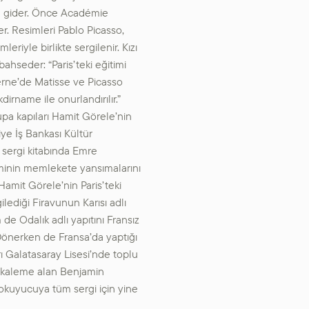
e gider. Önce Académie
r. Resimleri Pablo Picasso,
riyle birlikte sergilenir. Kızı
ahseder: “Paris’teki eğitimi
erne’de Matisse ve Picasso
kdirname ile onurlandırılır.”
a kapıları Hamit Görele’nin
kiye İş Bankası Kültür
ı sergi kitabında Emre
minin memlekete yansımalarını
Hamit Görele’nin Paris’teki
lediği Firavunun Karısı adlı
de Odalık adlı yapıtını Fransız
. Dönerken de Fransa’da yaptığı
rı Galatasaray Lisesi’nde toplu
iri kaleme alan Benjamin
 okuyucuya tüm sergi için yine