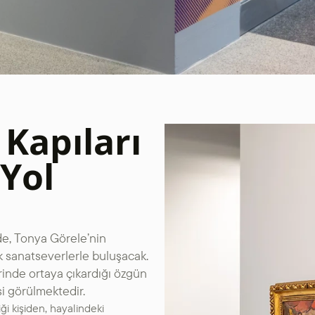
 Kapıları
Yol
de, Tonya Görele’nin
ek sanatseverlerle buluşacak.
rinde ortaya çıkardığı özgün
i görülmektedir.
ği kişiden, hayalindeki