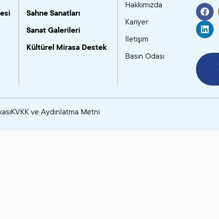
Hakkımızda
esi
Sahne Sanatları
SANAT GALERILERI
Kariyer
Sanat Galerileri
İletişim
KÜLTÜREL MIRASA
Kültürel Mirasa Destek
Basın Odası
DESTEK
kası
KVKK ve Aydınlatma Metni