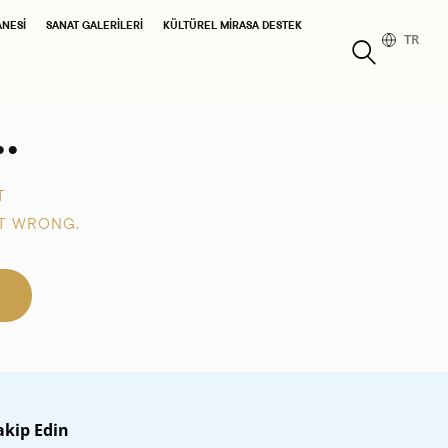
ANESI
SANAT GALERILERI
KÜLTÜREL MIRASA DESTEK
TR
.
T
T WRONG.
akip Edin