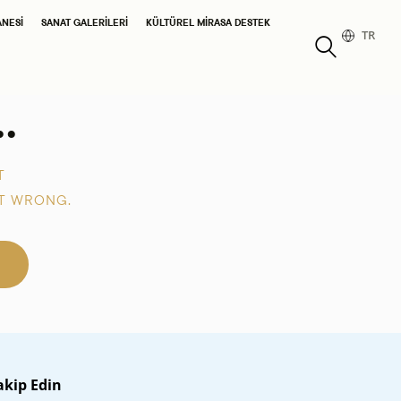
ANESI
SANAT GALERILERI
KÜLTÜREL MIRASA DESTEK
TR
.
T
T WRONG.
akip Edin