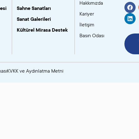
Hakkımızda
esi
Sahne Sanatları
SANAT GALERILERI
Kariyer
Sanat Galerileri
İletişim
KÜLTÜREL MIRASA
Kültürel Mirasa Destek
Basın Odası
DESTEK
kası
KVKK ve Aydınlatma Metni