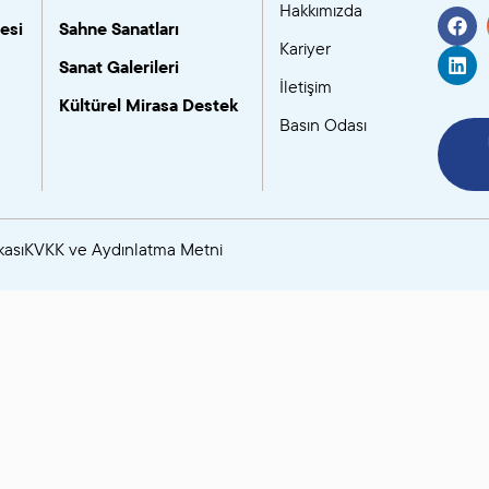
Hakkımızda
esi
Sahne Sanatları
SANAT GALERILERI
Kariyer
Sanat Galerileri
İletişim
KÜLTÜREL MIRASA
Kültürel Mirasa Destek
Basın Odası
DESTEK
kası
KVKK ve Aydınlatma Metni