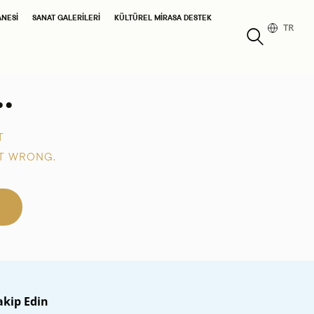
ANESI
SANAT GALERILERI
KÜLTÜREL MIRASA DESTEK
TR
.
T
T WRONG.
akip Edin