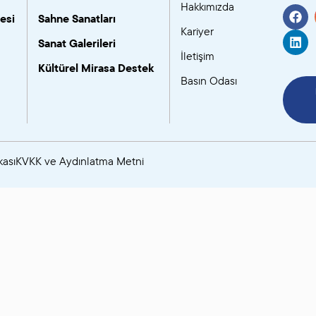
Hakkımızda
esi
Sahne Sanatları
SANAT GALERILERI
Kariyer
Sanat Galerileri
İletişim
KÜLTÜREL MIRASA
Kültürel Mirasa Destek
Basın Odası
DESTEK
kası
KVKK ve Aydınlatma Metni