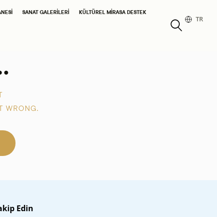
ANESI
SANAT GALERILERI
KÜLTÜREL MIRASA DESTEK
TR
.
T
T WRONG.
akip Edin