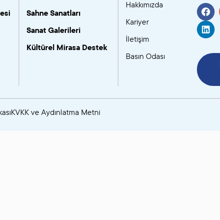
Hakkımızda
esi
Sahne Sanatları
SANAT GALERILERI
Kariyer
Sanat Galerileri
İletişim
KÜLTÜREL MIRASA
Kültürel Mirasa Destek
Basın Odası
DESTEK
kası
KVKK ve Aydınlatma Metni