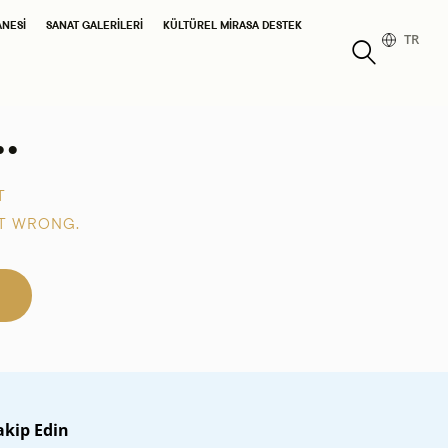
ANESI
SANAT GALERILERI
KÜLTÜREL MIRASA DESTEK
TR
.
T
T WRONG.
akip Edin