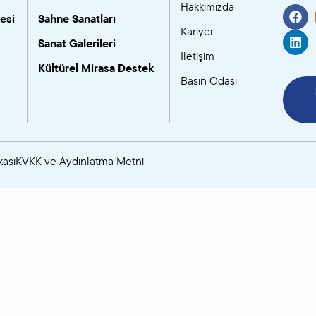
Hakkımızda
esi
Sahne Sanatları
SANAT GALERILERI
Kariyer
Sanat Galerileri
İletişim
KÜLTÜREL MIRASA
Kültürel Mirasa Destek
Basın Odası
DESTEK
kası
KVKK ve Aydınlatma Metni