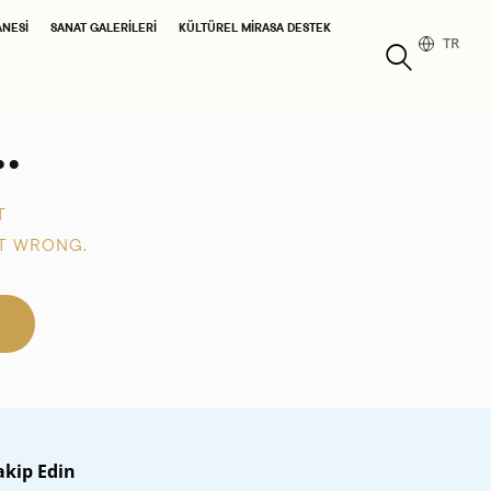
ANESI
SANAT GALERILERI
KÜLTÜREL MIRASA DESTEK
TR
.
T
T WRONG.
akip Edin