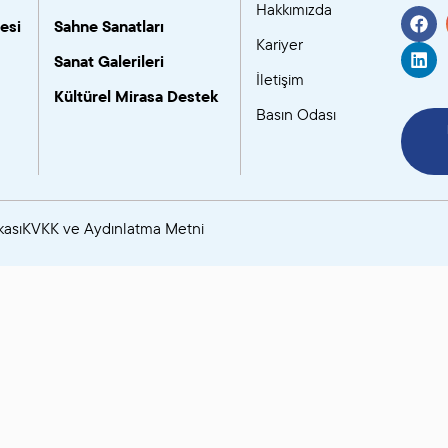
Hakkımızda
esi
Sahne Sanatları
SANAT GALERILERI
Kariyer
Sanat Galerileri
İletişim
KÜLTÜREL MIRASA
Kültürel Mirasa Destek
Basın Odası
DESTEK
kası
KVKK ve Aydınlatma Metni