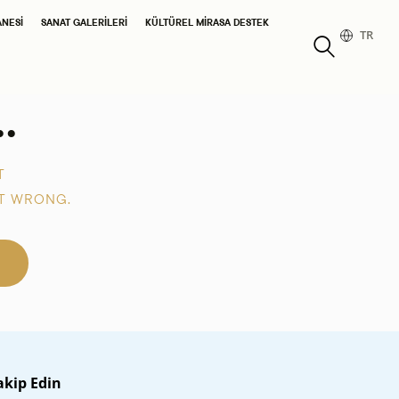
ANESI
SANAT GALERILERI
KÜLTÜREL MIRASA DESTEK
TR
.
T
T WRONG.
akip Edin