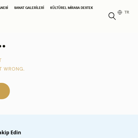
ANESI
SANAT GALERILERI
KÜLTÜREL MIRASA DESTEK
TR
.
T
T WRONG.
akip Edin