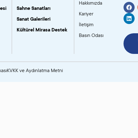
Hakkımızda
esi
Sahne Sanatları
SANAT GALERILERI
Kariyer
Sanat Galerileri
İletişim
KÜLTÜREL MIRASA
Kültürel Mirasa Destek
Basın Odası
DESTEK
kası
KVKK ve Aydınlatma Metni