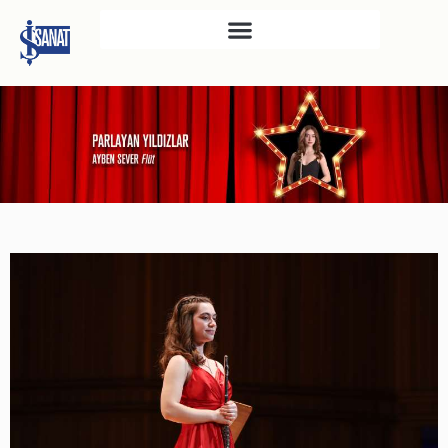
İŞ SANAT
SAHNE SANATLARI
TÜRKIYE İŞ BANKASI
RESIM HEYKEL MÜZESI
TÜRKIYE İŞ BANKASI
MÜZESI
İKTISADI BAĞIMSIZLIK
MÜZESI
ATATÜRK KÜTÜPHANESI
SANAT GALERILERI
KÜLTÜREL MIRASA
DESTEK