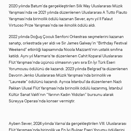
2020 yılında Batum’da gerçekleştirilen Silk Way Uluslararası Müzik
Yarışması’nda ve 2021 yılında düzenlenen Uluslararası A Tutto Flauto
Yarışması’nda birincilik ödülü kazanan Sever, aynı yıl II Falaut
Virtuoso Prize Yarışması’nda ise ikincilik ödülü aldı.
2022 yılında Doğuş Çocuk Senfoni Orkestrası seçmelerini kazanan
sanatçı, orkestrada yer aldı ve Sir James Galway’in “Birthday Festival
Weekend” etkinliği kapsamında Nicola Mazzanti’nin ustalık sınıfına
katıldı. Aynı yıl Marmaris’te düzenlenen Cahit Koparal Uluslararası
Flüt Yarışması’nda üçüncü olmasının yanı sıra En İyi Türk Eseri
Yorumcusu ödülünü de kazandı. 2023 yılında Belgrad’ta düzenlenen
Davorin Jenko Uluslararası Müzik Yarışması’nda birincilik ve
“Laureate” ödülünü kazandı. Ayrıca İstanbul’da düzenlenen Nazlı
Pakkan Ulusal Flüt Yarışması’nda birincilik ödülü kazanmış, İstanbul
Kültür Sanat Vakfı’nın “Yarının Kadın Yıldızları” bursunu alarak
Süreyya Operası’nda konser vermiştir.
Ayben Sever, 2024 yılında Varna’da gerçekleştirilen VIII. Uluslararası
Flüt Yarışması’nda birincilik ve En İyi Bulgar Eseri Yorumu ödüllerini