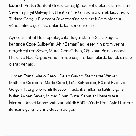
kazandı. Vratsa Senfoni Orkestrası eşliğinde solist olarak sahne alan
Sever, aynı yıl Galway Flüt Festivali’ne tam burslu olarak kabul edildi.
Türkiye Gençlik Filarmoni Orkestrası’na seçilerek Cem Mansur
yönetiminde çeşitli salonlarda konserler vermiştir.
Ayrıca İstanbul Flüt Topluluğu ile Bulgaristan’ın Stara Zagora
kentinde Özge Gülbey’in “Ahir Zaman” adlı eserinin prömiyerini
gerçekleştiren Sever, Murat Cem Orhan, Oğuzhan Balcı, Jacobo
Brusa ve Naci Özgüç yönetiminde çeşitli orkestralarda konuk sanatçı
olarak yer aldı.
Jurgen Franz, Mario Caroli, Dejan Gavric, Stephanie Winker,
Mathilde Calderini, Mario Caroli, Loïc Schneider, Bülent Evcil ve
Gülşen Tatu gibi önemli flütistlerin ustalık sınıflarına katılma şansı
bulan Ayben Sever, Mimar Sinan Güzel Sanatlar Üniversitesi
İstanbul Devlet Konservatuvarı Müzik Bölümü’nde Prof. Ayla Uludere
ile lisans çalışmalarına devam ediyor.