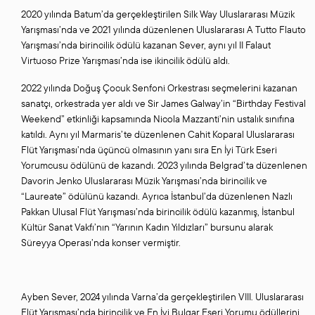
2020 yılında Batum’da gerçekleştirilen Silk Way Uluslararası Müzik
Yarışması’nda ve 2021 yılında düzenlenen Uluslararası A Tutto Flauto
Yarışması’nda birincilik ödülü kazanan Sever, aynı yıl II Falaut
Virtuoso Prize Yarışması’nda ise ikincilik ödülü aldı.
2022 yılında Doğuş Çocuk Senfoni Orkestrası seçmelerini kazanan
sanatçı, orkestrada yer aldı ve Sir James Galway’in “Birthday Festival
Weekend” etkinliği kapsamında Nicola Mazzanti’nin ustalık sınıfına
katıldı. Aynı yıl Marmaris’te düzenlenen Cahit Koparal Uluslararası
Flüt Yarışması’nda üçüncü olmasının yanı sıra En İyi Türk Eseri
Yorumcusu ödülünü de kazandı. 2023 yılında Belgrad’ta düzenlenen
Davorin Jenko Uluslararası Müzik Yarışması’nda birincilik ve
“Laureate” ödülünü kazandı. Ayrıca İstanbul’da düzenlenen Nazlı
Pakkan Ulusal Flüt Yarışması’nda birincilik ödülü kazanmış, İstanbul
Kültür Sanat Vakfı’nın “Yarının Kadın Yıldızları” bursunu alarak
Süreyya Operası’nda konser vermiştir.
Ayben Sever, 2024 yılında Varna’da gerçekleştirilen VIII. Uluslararası
Flüt Yarışması’nda birincilik ve En İyi Bulgar Eseri Yorumu ödüllerini