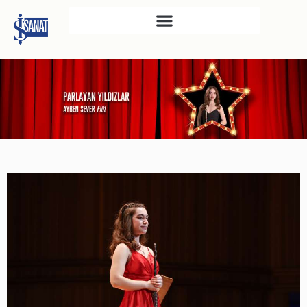
İŞ SANAT
SAHNE SANATLARI
TÜRKIYE İŞ BANKASI
RESIM HEYKEL MÜZESI
TÜRKIYE İŞ BANKASI
MÜZESI
İKTISADI BAĞIMSIZLIK
MÜZESI
ATATÜRK KÜTÜPHANESI
SANAT GALERILERI
KÜLTÜREL MIRASA
DESTEK