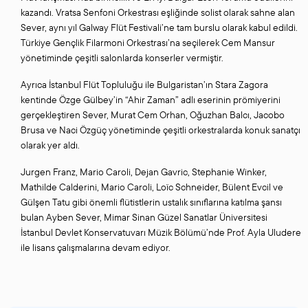
kazandı. Vratsa Senfoni Orkestrası eşliğinde solist olarak sahne alan
Sever, aynı yıl Galway Flüt Festivali’ne tam burslu olarak kabul edildi.
Türkiye Gençlik Filarmoni Orkestrası’na seçilerek Cem Mansur
yönetiminde çeşitli salonlarda konserler vermiştir.
Ayrıca İstanbul Flüt Topluluğu ile Bulgaristan’ın Stara Zagora
kentinde Özge Gülbey’in “Ahir Zaman” adlı eserinin prömiyerini
gerçekleştiren Sever, Murat Cem Orhan, Oğuzhan Balcı, Jacobo
Brusa ve Naci Özgüç yönetiminde çeşitli orkestralarda konuk sanatçı
olarak yer aldı.
Jurgen Franz, Mario Caroli, Dejan Gavric, Stephanie Winker,
Mathilde Calderini, Mario Caroli, Loïc Schneider, Bülent Evcil ve
Gülşen Tatu gibi önemli flütistlerin ustalık sınıflarına katılma şansı
bulan Ayben Sever, Mimar Sinan Güzel Sanatlar Üniversitesi
İstanbul Devlet Konservatuvarı Müzik Bölümü’nde Prof. Ayla Uludere
ile lisans çalışmalarına devam ediyor.