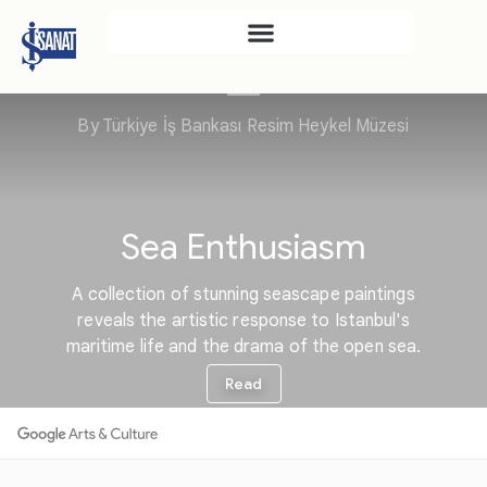
İŞ SANAT
SAHNE SANATLARI
TÜRKIYE İŞ BANKASI
RESIM HEYKEL MÜZESI
TÜRKIYE İŞ BANKASI
MÜZESI
İKTISADI BAĞIMSIZLIK
MÜZESI
ATATÜRK KÜTÜPHANESI
SANAT GALERILERI
KÜLTÜREL MIRASA
DESTEK