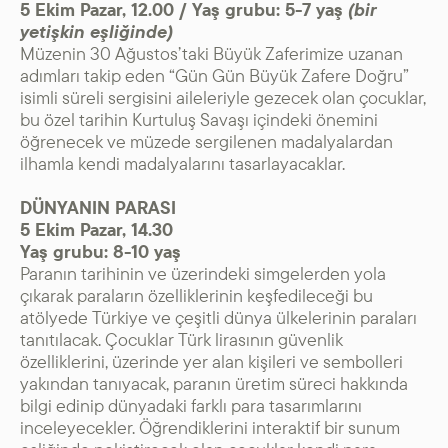
5 Ekim Pazar, 12.00 / Yaş grubu: 5-7 yaş
(bir
yetişkin eşliğinde)
Müzenin 30 Ağustos’taki Büyük Zaferimize uzanan
adımları takip eden “Gün Gün Büyük Zafere Doğru”
isimli süreli sergisini aileleriyle gezecek olan çocuklar,
bu özel tarihin Kurtuluş Savaşı içindeki önemini
öğrenecek ve müzede sergilenen madalyalardan
ilhamla kendi madalyalarını tasarlayacaklar.
DÜNYANIN PARASI
5 Ekim Pazar, 14.30
Yaş grubu: 8-10 yaş
Paranın tarihinin ve üzerindeki simgelerden yola
çıkarak paraların özelliklerinin keşfedileceği bu
atölyede Türkiye ve çeşitli dünya ülkelerinin paraları
tanıtılacak. Çocuklar Türk lirasının güvenlik
özelliklerini, üzerinde yer alan kişileri ve sembolleri
yakından tanıyacak, paranın üretim süreci hakkında
bilgi edinip dünyadaki farklı para tasarımlarını
inceleyecekler. Öğrendiklerini interaktif bir sunum