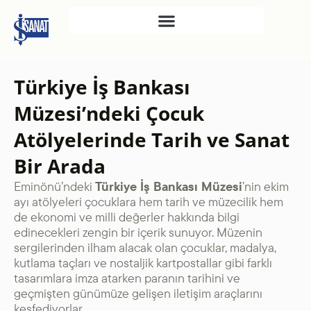
İŞ SANAT
Türkiye İş Bankası
SAHNE SANATLARI
Müzesi’ndeki Çocuk
TÜRKIYE İŞ BANKASI
Atölyelerinde Tarih ve Sanat
RESIM HEYKEL MÜZESI
TÜRKIYE İŞ BANKASI
Bir Arada
MÜZESI
Eminönü’ndeki
Türkiye İş Bankası Müzesi
’nin ekim
İKTISADI BAĞIMSIZLIK
ayı atölyeleri çocuklara hem tarih ve müzecilik hem
de ekonomi ve milli değerler hakkında bilgi
MÜZESI
edinecekleri zengin bir içerik sunuyor. Müzenin
ATATÜRK KÜTÜPHANESI
sergilerinden ilham alacak olan çocuklar, madalya,
kutlama taçları ve nostaljik kartpostallar gibi farklı
SANAT GALERILERI
tasarımlara imza atarken paranın tarihini ve
KÜLTÜREL MIRASA
geçmişten günümüze gelişen iletişim araçlarını
DESTEK
keşfediyorlar.