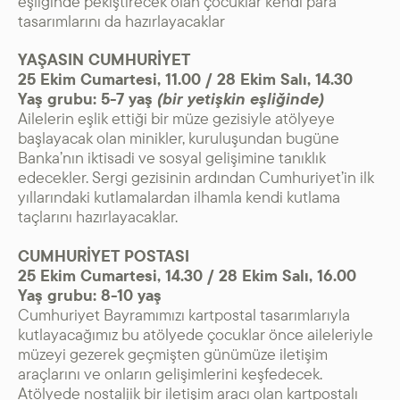
eşliğinde pekiştirecek olan çocuklar kendi para
tasarımlarını da hazırlayacaklar
YAŞASIN CUMHURİYET
25 Ekim Cumartesi, 11.00 / 28 Ekim Salı, 14.30
Yaş grubu: 5-7 yaş
(bir yetişkin eşliğinde)
Ailelerin eşlik ettiği bir müze gezisiyle atölyeye
başlayacak olan minikler, kuruluşundan bugüne
Banka’nın iktisadi ve sosyal gelişimine tanıklık
edecekler. Sergi gezisinin ardından Cumhuriyet’in ilk
yıllarındaki kutlamalardan ilhamla kendi kutlama
taçlarını hazırlayacaklar.
CUMHURİYET POSTASI
25 Ekim Cumartesi, 14.30 / 28 Ekim Salı, 16.00
Yaş grubu: 8-10 yaş
Cumhuriyet Bayramımızı kartpostal tasarımlarıyla
kutlayacağımız bu atölyede çocuklar önce aileleriyle
müzeyi gezerek geçmişten günümüze iletişim
araçlarını ve onların gelişimlerini keşfedecek.
Atölyede nostaljik bir iletişim aracı olan kartpostalı