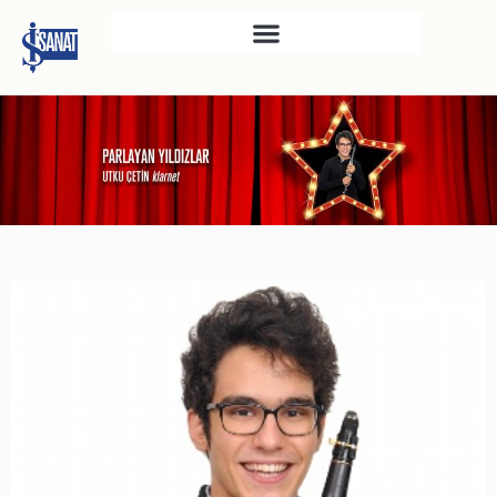
İŞ SANAT
SAHNE SANATLARI
TÜRKIYE İŞ BANKASI
RESIM HEYKEL MÜZESI
TÜRKIYE İŞ BANKASI
MÜZESI
İKTISADI BAĞIMSIZLIK
MÜZESI
ATATÜRK KÜTÜPHANESI
SANAT GALERILERI
KÜLTÜREL MIRASA
DESTEK