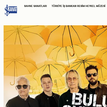
SAHNE SANATLARI
TÜRKIYE İŞ BANKASI RESIM HEYKEL MÜZESI