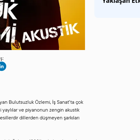
Yaklaşan Etk
SANAT GALERILERI
KÜLTÜREL MIRASA
DESTEK
ş:
layan Bulutsuzluk Özlemi, İş Sanat’ta çok
ği yaylılar ve piyanonun zengin akustik
sillerdir dillerden düşmeyen şarkıları