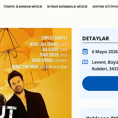
SAHNE SANATLARI
TÜRKIYE İŞ BANKASI MÜZESI
İKTISADI BAĞIMSIZLIK MÜZESI
ATATÜRK KÜTÜPH
TÜRKIYE İŞ BANKASI
İŞ SANAT
RESIM HEYKEL MÜZESI
DETAYLAR
TÜRKIYE İŞ BANKASI
6 Mayıs 2026
MÜZESI
Levent, Büyü
Kuleleri, 343
İKTISADI BAĞIMSIZLIK
MÜZESI
ATATÜRK
KÜTÜPHANESI