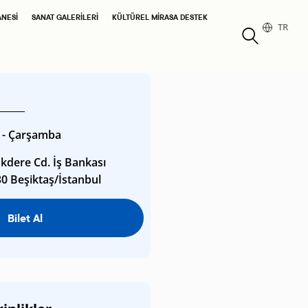
ANESI
SANAT GALERILERI
KÜLTÜREL MIRASA DESTEK
TR
 - Çarşamba
kdere Cd. İş Bankası
30 Beşiktaş/İstanbul
Bilet Al