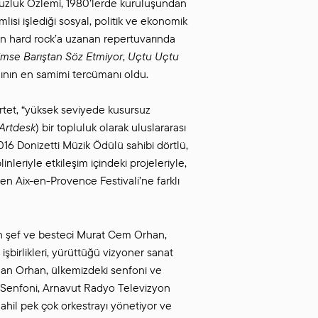
tsuzluk Özlemi, 1980’lerde kuruluşundan
lisi işlediği sosyal, politik ve ekonomik
dan hard rock’a uzanan repertuvarında
imse Barıştan Söz Etmiyor
,
Uçtu Uçtu
syanının en samimi tercümanı oldu.
tet, “yüksek seviyede kusursuz
Artdesk
) bir topluluk olarak uluslararası
16 Donizetti Müzik Ödülü sahibi dörtlü,
leriyle etkileşim içindeki projeleriyle,
den Aix-en-Provence Festivali’ne farklı
an şef ve besteci Murat Cem Orhan,
işbirlikleri, yürüttüğü vizyoner sanat
ınan Orhan, ülkemizdeki senfoni ve
o Senfoni, Arnavut Radyo Televizyon
hil pek çok orkestrayı yönetiyor ve