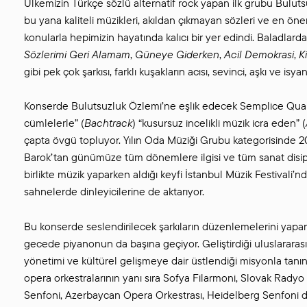
Ülkemizin Türkçe sözlü alternatif rock yapan ilk grubu Bulu
bu yana kaliteli müzikleri, akıldan çıkmayan sözleri ve en önem
konularla hepimizin hayatında kalıcı bir yer edindi. Baladlar
Sözlerimi Geri Alamam
,
Güneye Giderken
,
Acil Demokrasi
,
K
gibi pek çok şarkısı, farklı kuşakların acısı, sevinci, aşkı ve i
Konserde Bulutsuzluk Özlemi’ne eşlik edecek Semplice Quar
cümlelerle” (
Bachtrack
) “kusursuz incelikli müzik icra eden” (
çapta övgü topluyor. Yılın Oda Müziği Grubu kategorisinde 20
Barok’tan günümüze tüm dönemlere ilgisi ve tüm sanat disiplin
birlikte müzik yaparken aldığı keyfi İstanbul Müzik Festivali’n
sahnelerde dinleyicilerine de aktarıyor.
Bu konserde seslendirilecek şarkıların düzenlemelerini yap
gecede piyanonun da başına geçiyor. Geliştirdiği uluslararası 
yönetimi ve kültürel gelişmeye dair üstlendiği misyonla tan
opera orkestralarının yanı sıra Sofya Filarmoni, Slovak Rady
Senfoni, Azerbaycan Opera Orkestrası, Heidelberg Senfoni da